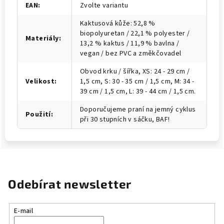
EAN
:
Zvolte variantu
Kaktusová kůže: 52,8 %
biopolyuretan / 22,1 % polyester /
Materiály
:
13,2 % kaktus / 11,9 % bavlna /
vegan / bez PVC a změkčovadel
Obvod krku / šířka, XS: 24 - 29 cm /
Velikost
:
1,5 cm, S: 30 - 35 cm / 1,5 cm, M: 34 -
39 cm / 1,5 cm, L: 39 - 44 cm / 1,5 cm.
Doporučujeme praní na jemný cyklus
Použití
:
při 30 stupních v sáčku, BAF!
Odebírat newsletter
E-mail