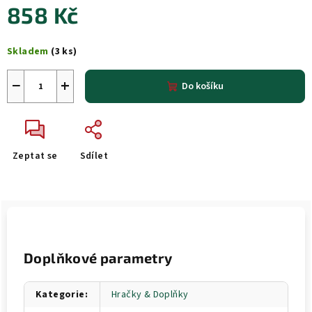
858 Kč
Měrná
Skladem
(3 ks)
cena:
−
+
Do košíku
Zeptat se
Sdílet
Doplňkové parametry
Kategorie
:
Hračky & Doplňky