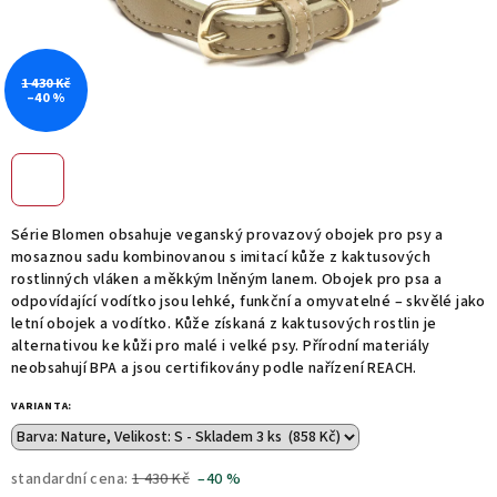
1 430 Kč
–40 %
Série Blomen obsahuje veganský provazový obojek pro psy a
mosaznou sadu kombinovanou s imitací kůže z kaktusových
rostlinných vláken a měkkým lněným lanem. Obojek pro psa a
odpovídající vodítko jsou lehké, funkční a omyvatelné – skvělé jako
letní obojek a vodítko. Kůže získaná z kaktusových rostlin je
alternativou ke kůži pro malé i velké psy. Přírodní materiály
neobsahují BPA a jsou certifikovány podle nařízení REACH.
VARIANTA:
standardní cena:
1 430 Kč
–40 %