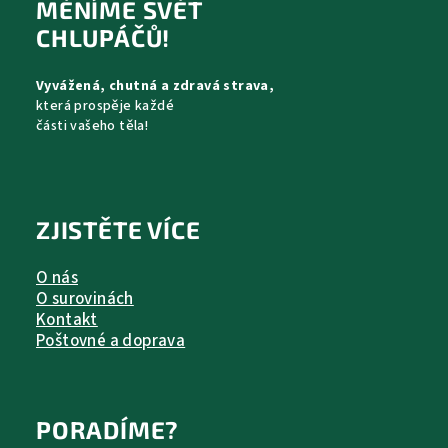
p
MĚNÍME SVĚT
a
CHLUPÁČŮ!
t
Vyvážená, chutná a zdravá strava,
í
která prospěje každé
části vašeho těla!
ZJISTĚTE VÍCE
O nás
O surovinách
Kontakt
Poštovné a doprava
PORADÍME?