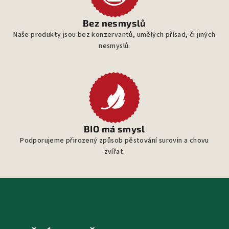
Bez nesmyslů
Naše produkty jsou bez konzervantů, umělých přísad, či jiných
nesmyslů.
BIO má smysl
Podporujeme přirozený způsob pěstování surovin a chovu
zvířat.
Z
á