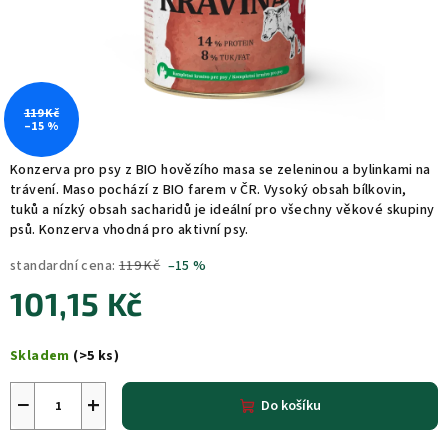
119 Kč
–15 %
Konzerva pro psy z BIO hovězího masa se zeleninou a bylinkami na
trávení. Maso pochází z BIO farem v ČR. Vysoký obsah bílkovin,
tuků a nízký obsah sacharidů je ideální pro všechny věkové skupiny
psů. Konzerva vhodná pro aktivní psy.
standardní cena:
119 Kč
–15 %
101,15 Kč
Měrná
Skladem
(>5 ks)
cena:
−
+
Do košíku