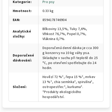
Kategorie
:
Pro psy
Hmotnost
:
0.33 kg
EAN
:
8594178746904
Bílkoviny 13,5%, Tuky 7,6%,
Analytické
Vlhkost 76,7%, Popel 0,7%,
složky
:
Vláknina 0,7%.
Doporučená denní dávka je cca 300
g konzervy na 10 kg váhy psa.
Doporučené
Skladujte v suchu při teplotě do 25
dávkování
:
°C, po otevření spotřebujte do 24
hodin.
Hovězí 72 %*, řepa 15 %*, mrkev
13 %*, chia semínka*, spirulína*,
Složení
:
ostropestřec*, kurkuma*.
*Produkty ekologického
hospodářství.