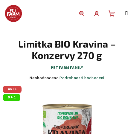
Přejít
na
obsah
Nákupní
Hledat
Přihlášení
košík
Limitka BIO Kravina –
Konzervy 270 g
PET FARM FAMILY
Průměrné
Neohodnoceno
Podrobnosti hodnocení
hodnocení
Akce
produktu
je
9 + 1
0,0
z
5
hvězdiček.