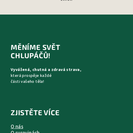
Z
á
p
MĚNÍME SVĚT
a
CHLUPÁČŮ!
t
Vyvážená, chutná a zdravá strava,
í
která prospěje každé
části vašeho těla!
ZJISTĚTE VÍCE
O nás