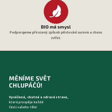
BIO má smysl
Podporujeme přirozený způsob pěstování surovin a chovu
zvířat.
Z
á
p
MĚNÍME SVĚT
a
CHLUPÁČŮ!
t
Vyvážená, chutná a zdravá strava,
í
která prospěje každé
části vašeho těla!