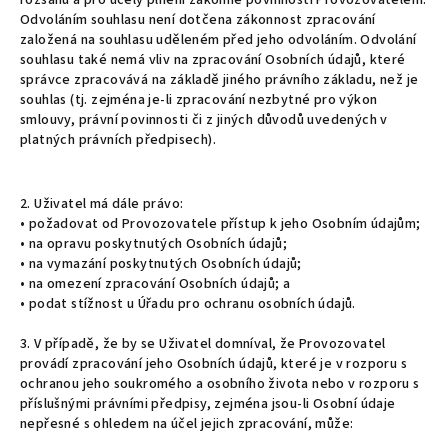
rozsahu a pro účely plnění zákonné povinnosti Provozovatelem.
Odvoláním souhlasu není dotčena zákonnost zpracování
založená na souhlasu uděleném před jeho odvoláním. Odvolání
souhlasu také nemá vliv na zpracování Osobních údajů, které
správce zpracovává na základě jiného právního základu, než je
souhlas (tj. zejména je-li zpracování nezbytné pro výkon
smlouvy, právní povinnosti či z jiných důvodů uvedených v
platných právních předpisech).
2. Uživatel má dále právo:
• požadovat od Provozovatele přístup k jeho Osobním údajům;
• na opravu poskytnutých Osobních údajů;
• na vymazání poskytnutých Osobních údajů;
• na omezení zpracování Osobních údajů; a
• podat stížnost u Úřadu pro ochranu osobních údajů.
3. V případě, že by se Uživatel domníval, že Provozovatel
provádí zpracování jeho Osobních údajů, které je v rozporu s
ochranou jeho soukromého a osobního života nebo v rozporu s
příslušnými právními předpisy, zejména jsou-li Osobní údaje
nepřesné s ohledem na účel jejich zpracování, může: