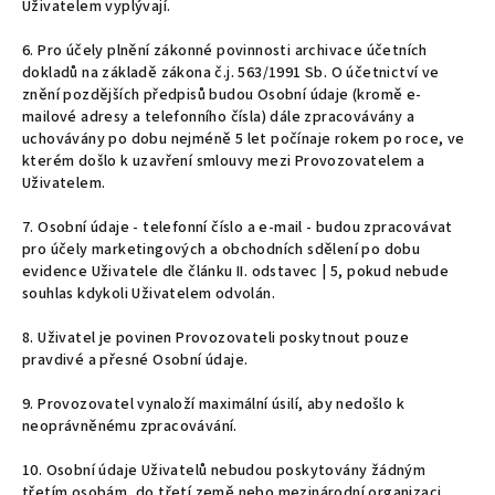
Uživatelem vyplývají.
6. Pro účely plnění zákonné povinnosti archivace účetních
dokladů na základě zákona č.j. 563/1991 Sb. O účetnictví ve
znění pozdějších předpisů budou Osobní údaje (kromě e-
mailové adresy a telefonního čísla) dále zpracovávány a
uchovávány po dobu nejméně 5 let počínaje rokem po roce, ve
kterém došlo k uzavření smlouvy mezi Provozovatelem a
Uživatelem.
7. Osobní údaje - telefonní číslo a e-mail - budou zpracovávat
pro účely marketingových a obchodních sdělení po dobu
evidence Uživatele dle článku II. odstavec | 5, pokud nebude
souhlas kdykoli Uživatelem odvolán.
8. Uživatel je povinen Provozovateli poskytnout pouze
pravdivé a přesné Osobní údaje.
9. Provozovatel vynaloží maximální úsilí, aby nedošlo k
neoprávněnému zpracovávání.
10. Osobní údaje Uživatelů nebudou poskytovány žádným
třetím osobám, do třetí země nebo mezinárodní organizaci.