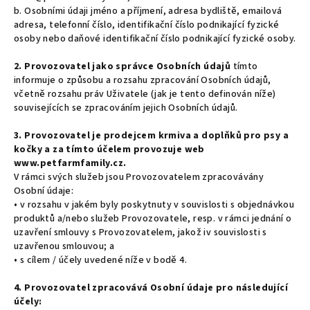
b. Osobními údaji jméno a příjmení, adresa bydliště, emailová
adresa, telefonní číslo, identifikační číslo podnikající fyzické
osoby nebo daňové identifikační číslo podnikající fyzické osoby.
2. Provozovatel jako správce Osobních údajů
tímto
informuje o způsobu a rozsahu zpracování Osobních údajů,
včetně rozsahu práv Uživatele (jak je tento definován níže)
souvisejících se zpracováním jejich Osobních údajů.
3. Provozovatel je prodejcem krmiva a doplňků pro psy a
kočky a za tímto účelem provozuje web
www.petfarmfamily.cz.
V rámci svých služeb jsou Provozovatelem zpracovávány
Osobní údaje:
• v rozsahu v jakém byly poskytnuty v souvislosti s objednávkou
produktů a/nebo služeb Provozovatele, resp. v rámci jednání o
uzavření smlouvy s Provozovatelem, jakož iv souvislosti s
uzavřenou smlouvou; a
• s cílem / účely uvedené níže v bodě 4.
4. Provozovatel zpracovává Osobní údaje pro následující
účely: