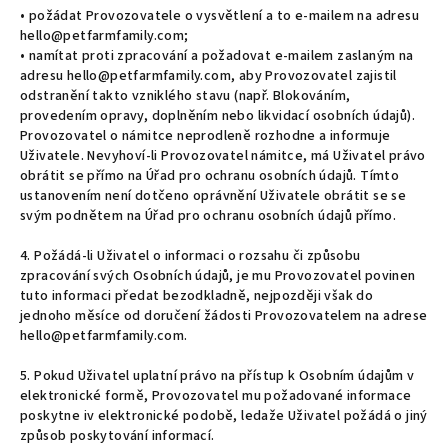
• požádat Provozovatele o vysvětlení a to e-mailem na adresu
hello@petfarmfamily.com;
• namítat proti zpracování a požadovat e-mailem zaslaným na
adresu hello@petfarmfamily.com, aby Provozovatel zajistil
odstranění takto vzniklého stavu (např. Blokováním,
provedením opravy, doplněním nebo likvidací osobních údajů).
Provozovatel o námitce neprodleně rozhodne a informuje
Uživatele. Nevyhoví-li Provozovatel námitce, má Uživatel právo
obrátit se přímo na Úřad pro ochranu osobních údajů. Tímto
ustanovením není dotčeno oprávnění Uživatele obrátit se se
svým podnětem na Úřad pro ochranu osobních údajů přímo.
4. Požádá-li Uživatel o informaci o rozsahu či způsobu
zpracování svých Osobních údajů, je mu Provozovatel povinen
tuto informaci předat bezodkladně, nejpozději však do
jednoho měsíce od doručení žádosti Provozovatelem na adrese
hello@petfarmfamily.com.
5. Pokud Uživatel uplatní právo na přístup k Osobním údajům v
elektronické formě, Provozovatel mu požadované informace
poskytne iv elektronické podobě, ledaže Uživatel požádá o jiný
způsob poskytování informací.