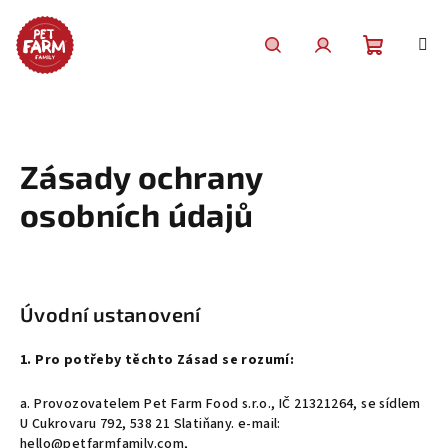
Přejít
na
obsah
Nákupní
Hledat
Přihlášení
košík
Zásady ochrany
osobních údajů
Úvodní ustanovení
1. Pro potřeby těchto Zásad se rozumí:
a. Provozovatelem Pet Farm Food s.r.o., IČ 21321264, se sídlem
U Cukrovaru 792, 538 21 Slatiňany. e-mail:
hello@petfarmfamily.com,