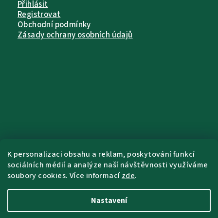
Přihlásit
Registrovat
Obchodní podmínky
Zásady ochrany osobních údajů
K personalizaci obsahu a reklam, poskytování funkcí
sociálních médií a analýze naší návštěvnosti využíváme
soubory cookies. Více informací
zde
.
Nastavení
Copyright 2026
Pet Farm Food
. Všechna
práva vyhrazena.
Upravit nastavení
cookies