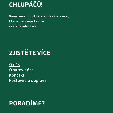
a
CHLUPÁČŮ!
t
Vyvážená, chutná a zdravá strava,
í
která prospěje každé
části vašeho těla!
ZJISTĚTE VÍCE
O nás
O surovinách
Kontakt
Poštovné a doprava
PORADÍME?