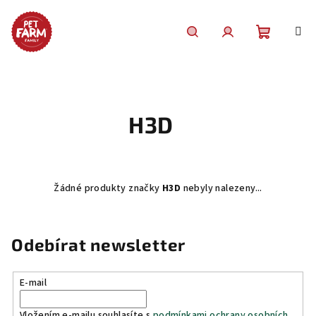
Přejít
na
obsah
Nákupní
Hledat
Přihlášení
košík
H3D
Žádné produkty značky
H3D
nebyly nalezeny...
Odebírat newsletter
E-mail
Vložením e-mailu souhlasíte s
podmínkami ochrany osobních