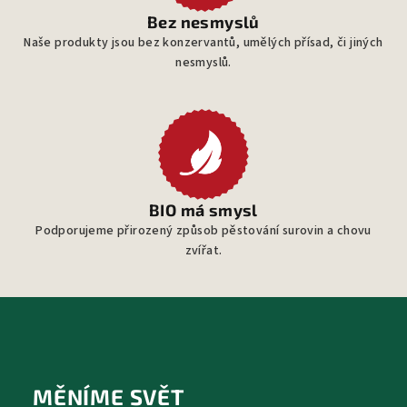
Bez nesmyslů
Naše produkty jsou bez konzervantů, umělých přísad, či jiných
nesmyslů.
BIO má smysl
Podporujeme přirozený způsob pěstování surovin a chovu
zvířat.
Z
á
p
MĚNÍME SVĚT