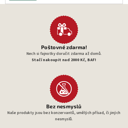
v
ý
p
i
s
u
Poštovné zdarma!
Nech si fajnotky doručit zdarma až domů.
Stačí nakoupit nad 2000 Kč, BAF!
Bez nesmyslů
Naše produkty jsou bez konzervantů, umělých přísad, či jiných
nesmyslů.