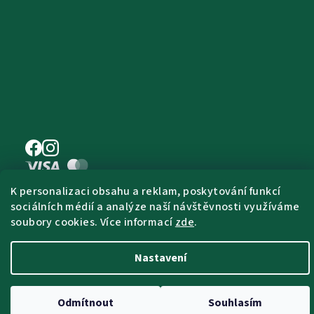
K personalizaci obsahu a reklam, poskytování funkcí
sociálních médií a analýze naší návštěvnosti využíváme
Copyright 2026
Pet Farm Food
. Všechna
soubory cookies. Více informací
zde
.
práva vyhrazena.
Upravit nastavení
cookies
Nastavení
Vytvořil Shoptet
Odmítnout
Souhlasím