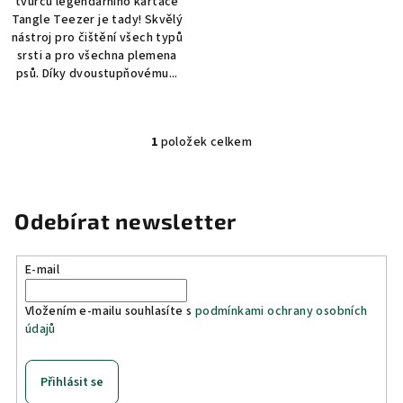
tvůrců legendárního kartáče
Tangle Teezer je tady! Skvělý
nástroj pro čištění všech typů
srsti a pro všechna plemena
psů. Díky dvoustupňovému...
1
položek celkem
O
v
l
á
Odebírat newsletter
d
a
E-mail
c
í
Vložením e-mailu souhlasíte s
podmínkami ochrany osobních
p
údajů
r
v
k
Přihlásit se
y