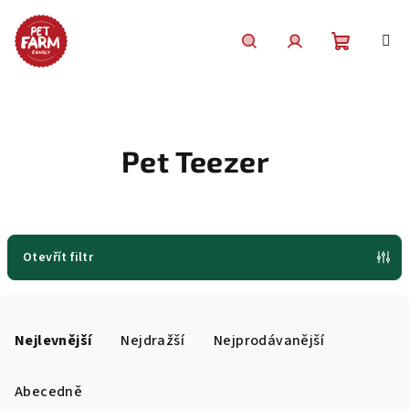
Přejít
na
obsah
Nákupní
Hledat
Přihlášení
košík
Pet Teezer
Otevřít filtr
Ř
a
Nejlevnější
Nejdražší
Nejprodávanější
z
e
Abecedně