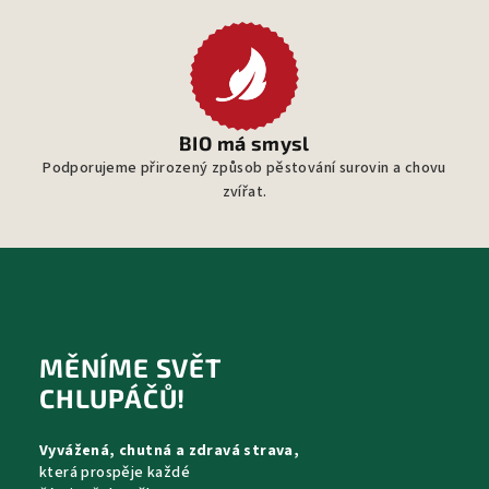
BIO má smysl
Podporujeme přirozený způsob pěstování surovin a chovu
zvířat.
Z
á
p
MĚNÍME SVĚT
a
CHLUPÁČŮ!
t
Vyvážená, chutná a zdravá strava,
í
která prospěje každé