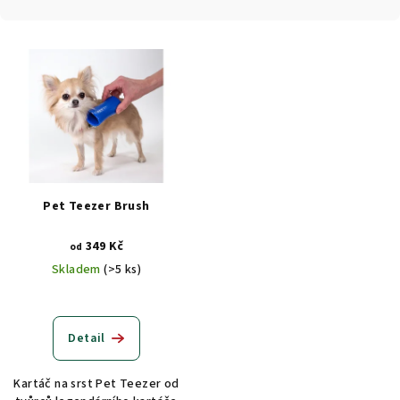
n
í
V
p
ý
r
p
o
i
d
s
u
p
k
r
t
Pet Teezer Brush
o
ů
d
349 Kč
od
u
Skladem
(>5 ks)
k
t
Detail
ů
Kartáč na srst Pet Teezer od