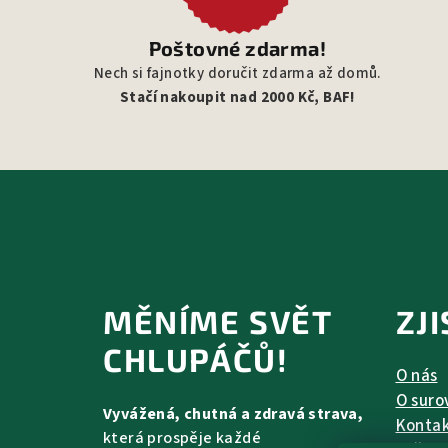
Poštovné zdarma!
Nech si fajnotky doručit zdarma až domů.
Stačí nakoupit nad 2000 Kč, BAF!
Z
á
MĚNÍME SVĚT
ZJ
p
CHLUPÁČŮ!
a
O nás
t
O suro
Vyvážená, chutná a zdravá strava,
Konta
í
která prospěje každé