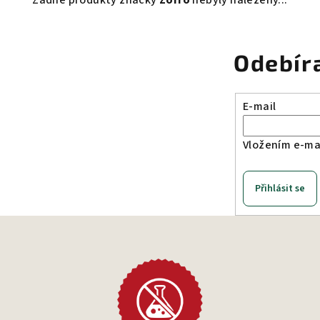
Žádné produkty značky
Zorro
nebyly nalezeny...
Odebír
E-mail
Vložením e-mai
Přihlásit se