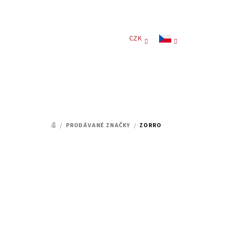
Přejít
na
obsah
CZK
/
PRODÁVANÉ ZNAČKY
/
ZORRO
DOMŮ