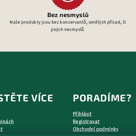
Bez nesmyslů
Naše produkty jsou bez konzervantů, umělých přísad, či
jiných nesmyslů.
ISTĚTE VÍCE
PORADÍME?
Přihlásit
vinách
Registrovat
kt
Obchodní podmínky