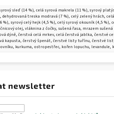
syrový sleď (14 %), celá syrová makrela (11 %), syrový plat
, dehydrovaná treska modravá (7 %), celý zelený hrách, celá 
(6 %), syrový celý hejk (4,5 %), celý syrový okouník (4,5 %), 
čnicový olej, vláknina z čočky, sušená řasa, mrazem sušená t
vá dýně, čerstvá celá mrkev, celá čerstvá jablka, čerstvé ce
vá kapusta, čerstvý špenát, čerstvé listy tuřínu, čerstvé list
vníku, kurkuma, ostropestřec, kořen lopuchu, levandule, ko
at newsletter