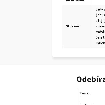
dávkování
:
Celý 
(7 %)
olej 
Složení
:
slune
máslo
čerst
mucho
Odebír
E-mail