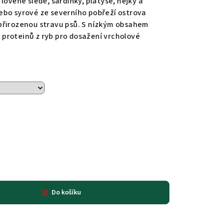
lovené sledě, sardinky, platýse, hejky a
ebo syrové ze severního pobřeží ostrova
přirozenou stravu psů. S nízkým obsahem
proteinů z ryb pro dosažení vrcholové
Do košíku