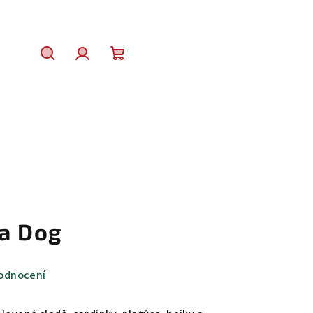
Hledat
Přihlášení
Nákupní
košík
ca Dog
odnocení