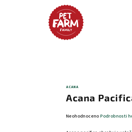
ACANA
Acana Pacifi
Průměrné
Neohodnoceno
Podrobnosti h
hodnocení
produktu