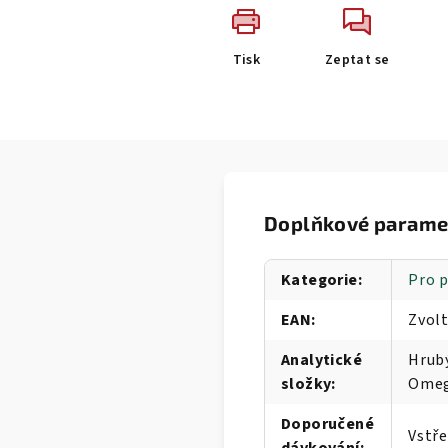
Tisk
Zeptat se
Doplňkové parame
Kategorie
:
Pro 
EAN
:
Zvolt
Analytické
Hrubý
složky
:
Omega
Doporučené
Vstře