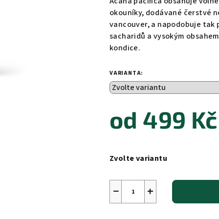
Acana pacifica obsahuje volně 
je
okouníky, dodávané čerstvé n
0,0
vancouver, a napodobuje tak 
z
sacharidů a vysokým obsahem 
5
kondice.
hvězdiček.
VARIANTA:
od
499 Kč
Měrná
cena:
Zvolte variantu
−
+