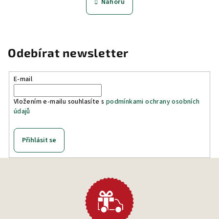
l
Nahoru
k
á
o
d
v
a
á
n
c
Odebírat newsletter
í
í
p
r
E-mail
v
k
Vložením e-mailu souhlasíte s
podmínkami ochrany osobních
údajů
y
v
ý
Přihlásit se
p
i
s
u