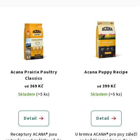
n
í
V
p
ý
r
p
o
i
d
s
u
p
k
r
t
Acana Prairie Poultry
Acana Puppy Recipe
o
Classics
ů
d
369 Kč
399 Kč
od
od
u
Skladem
(>5 ks)
Skladem
(>5 ks)
k
t
Detail
Detail
ů
Receptury ACANA® jsou
U krmiva ACANA® pro psy záleží