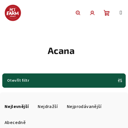
Přejít
na
obsah
Nákupní
Hledat
Přihlášení
košík
Acana
Otevřít filtr
Ř
a
Nejlevnější
Nejdražší
Nejprodávanější
z
e
Abecedně