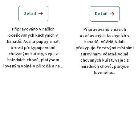
Detail
Detail
Připravováno v našich
Připravováno v našich
oceňovaných kuchyních v
oceňovaných kuchyních v
kanadě. Acana puppy small
kanadě. ACANA Adult
breed překypuje volně
překypuje čerstvými místními
chovanými kuřaty, vejci z
surovinami včetně volně
hnízdních chovů, platýsem
chovaných kuřat, vajec z
loveným volně v přírodě a na...
hnízdních chovů, platýse
loveného...