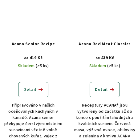
Acana Senior Recipe
Acana Red Meat Classics
419 Kč
439 Kč
od
od
Skladem
(>5 ks)
Skladem
(>5 ks)
Detail
Detail
Připravováno v našich
Receptury ACANA® jsou
oceňovaných kuchyních v
vytvořeny od začátku až do
kanadě. Acana senior
konce s použitím lahodných a
překypuje čerstvými místními
kvalitních surovin. Červená
surovinami včetně volně
masa, výživné ovoce, obiloviny
chovaných kuřat, vajec z
a zelenina v krmivu ACANA