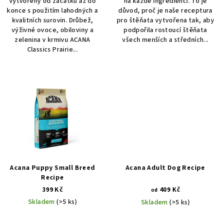
vytvořeny od začátku až do
na každé ingredienci. To je
konce s použitím lahodných a
důvod, proč je naše receptura
kvalitních surovin. Drůbež,
pro štěňata vytvořena tak, aby
výživné ovoce, obiloviny a
podpořila rostoucí štěňata
zelenina v krmivu ACANA
všech menších a středních...
Classics Prairie...
Acana Puppy Small Breed
Acana Adult Dog Recipe
Recipe
399 Kč
409 Kč
od
Skladem
(>5 ks)
Skladem
(>5 ks)