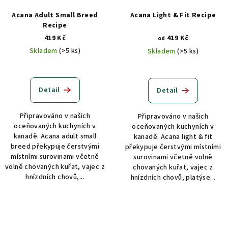
Acana Adult Small Breed
Acana Light & Fit Recipe
Recipe
419 Kč
419 Kč
od
Skladem
(>5 ks)
Skladem
(>5 ks)
Detail
Detail
Připravováno v našich
Připravováno v našich
oceňovaných kuchyních v
oceňovaných kuchyních v
kanadě. Acana adult small
kanadě. Acana light & fit
breed překypuje čerstvými
překypuje čerstvými místními
místními surovinami včetně
surovinami včetně volně
volně chovaných kuřat, vajec z
chovaných kuřat, vajec z
hnízdních chovů,...
hnízdních chovů, platýse...