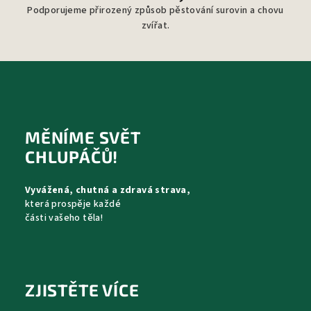
Podporujeme přirozený způsob pěstování surovin a chovu
zvířat.
Z
á
p
MĚNÍME SVĚT
a
CHLUPÁČŮ!
t
Vyvážená, chutná a zdravá strava,
í
která prospěje každé
části vašeho těla!
ZJISTĚTE VÍCE