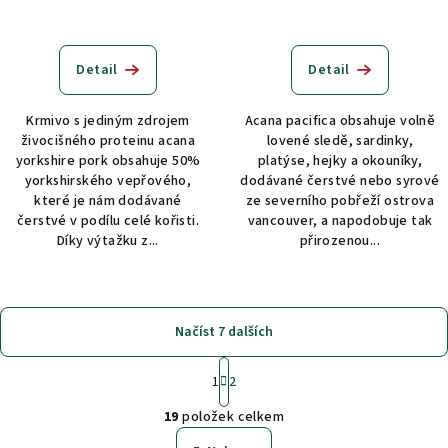
Detail
Detail
Krmivo s jediným zdrojem
Acana pacifica obsahuje volně
živocišného proteinu acana
lovené sledě, sardinky,
yorkshire pork obsahuje 50%
platýse, hejky a okouníky,
yorkshirského vepřového,
dodávané čerstvé nebo syrové
které je nám dodávané
ze severního pobřeží ostrova
čerstvé v podílu celé kořisti.
vancouver, a napodobuje tak
Díky výtažku z...
přirozenou...
Načíst 7 dalších
S
1
2
t
O
r
19
položek celkem
á
v
n