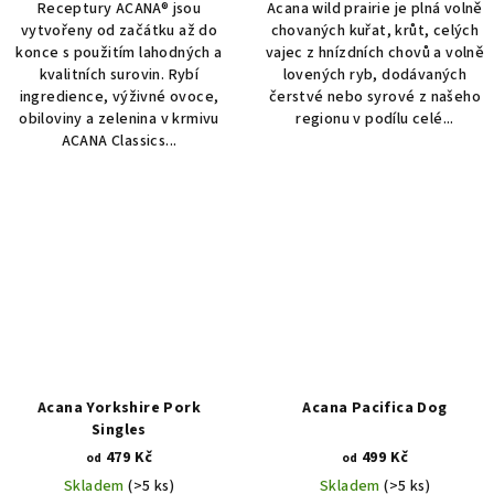
Receptury ACANA® jsou
Acana wild prairie je plná volně
vytvořeny od začátku až do
chovaných kuřat, krůt, celých
konce s použitím lahodných a
vajec z hnízdních chovů a volně
kvalitních surovin. Rybí
lovených ryb, dodávaných
ingredience, výživné ovoce,
čerstvé nebo syrové z našeho
obiloviny a zelenina v krmivu
regionu v podílu celé...
ACANA Classics...
Acana Yorkshire Pork
Acana Pacifica Dog
Singles
479 Kč
499 Kč
od
od
Skladem
(>5 ks)
Skladem
(>5 ks)