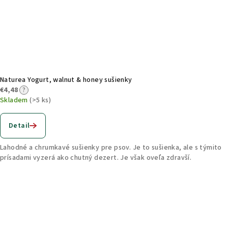
Naturea Yogurt, walnut & honey sušienky
€4,48
?
Skladem
(>5 ks)
Detail
Lahodné a chrumkavé sušienky pre psov. Je to sušienka, ale s týmito
prísadami vyzerá ako chutný dezert. Je však oveľa zdravší.