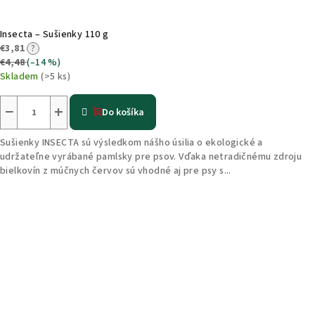
Insecta – Sušienky 110 g
€3,81
?
€4,48
(–14 %)
Skladem
(>5 ks)
−
+
Do košíka
Sušienky INSECTA sú výsledkom nášho úsilia o ekologické a
udržateľne vyrábané pamlsky pre psov. Vďaka netradičnému zdroju
bielkovín z múčnych červov sú vhodné aj pre psy s...