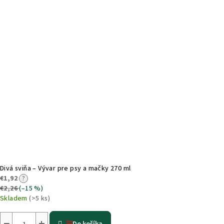
Divá sviňa – Vývar pre psy a mačky 270 ml
€1,92
?
€2,26
(–15 %)
Skladem
(>5 ks)
−
+