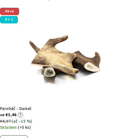
Akce
Akce
Akce
Akce
Akce
Akce
Akce
Akce
Akce
Akce
Akce
9 + 1
9 + 1
9 + 1
9 + 1
9 + 1
9 + 1
9 + 1
Paroháč - Daniel
€3,46
?
od
€4,07
(až –15 %)
Skladem
(>5 ks)