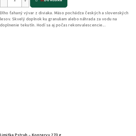
Do košíka
Dlho ťahaný vývar z diviaka. Mäso pochádza českých a slovenských
lesov. Skvelý doplnok ku granuliam alebo náhrada za vodu na
doplnenie tekutín. Hodí sa aj počas rekonvalescencie...
Limitka Pstruh – Konzervy 270 g