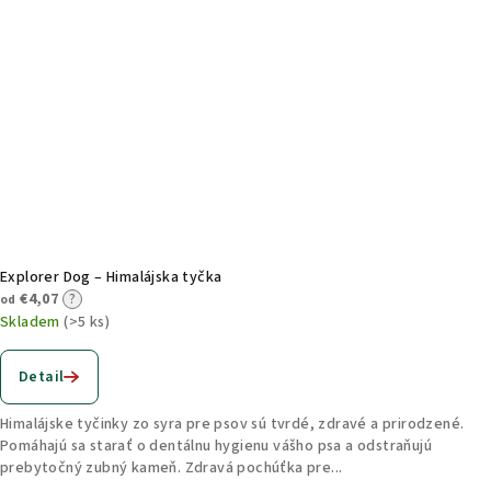
Explorer Dog – Himalájska tyčka
€4,07
?
od
Skladem
(>5 ks)
Detail
Himalájske tyčinky zo syra pre psov sú tvrdé, zdravé a prirodzené.
Pomáhajú sa starať o dentálnu hygienu vášho psa a odstraňujú
prebytočný zubný kameň. Zdravá pochúťka pre...