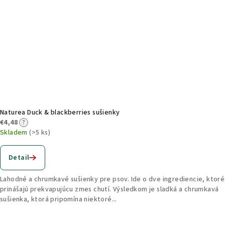
Naturea Duck & blackberries sušienky
€4,48
?
Skladem
(>5 ks)
Detail
Lahodné a chrumkavé sušienky pre psov. Ide o dve ingrediencie, ktoré
prinášajú prekvapujúcu zmes chutí. Výsledkom je sladká a chrumkavá
sušienka, ktorá pripomína niektoré...