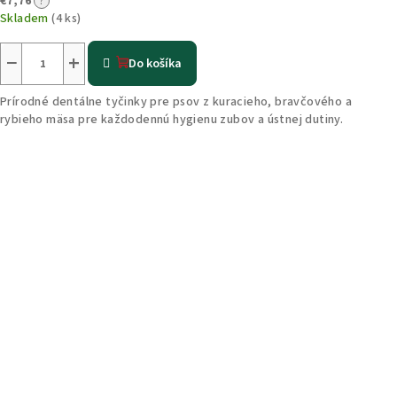
€7,76
?
Skladem
(4 ks)
−
+
Do košíka
Prírodné dentálne tyčinky pre psov z kuracieho, bravčového a
rybieho mäsa pre každodennú hygienu zubov a ústnej dutiny.