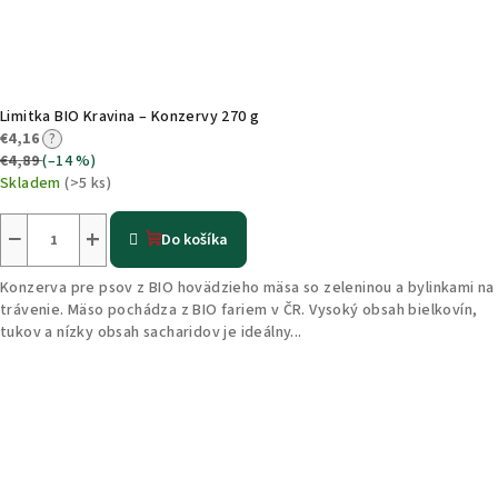
Limitka BIO Kravina – Konzervy 270 g
€4,16
?
€4,89
(–14 %)
Skladem
(>5 ks)
−
+
Do košíka
Konzerva pre psov z BIO hovädzieho mäsa so zeleninou a bylinkami na
trávenie. Mäso pochádza z BIO fariem v ČR. Vysoký obsah bielkovín,
tukov a nízky obsah sacharidov je ideálny...