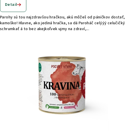
Detail
Parohy sú tou najzdravšou hračkou, akú môžeš od páničkov dostať,
kamoško! Hlavne, ako jediná hračka, sa dá Paroháč celýýý celučičký
schrumkať á to bez akejkoľvek ujmy na zdraví,...