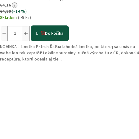
€4,16
?
€4,89
(–14 %)
Skladem
(>5 ks)
−
+
Do košíka
NOVINKA - Limitka Pstruh Ďalšia lahodná limitka, po ktorej sa u nás na
webe len tak zapráši! Lokálne suroviny, ručná výroba tu v ČR, dokonalá
receptúra, ktorú ocenia aj tie...