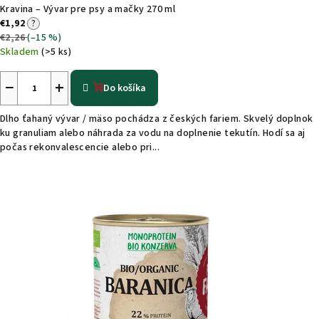
Kravina – Vývar pre psy a mačky 270 ml
€1,92
?
€2,26
(–15 %)
Skladem
(>5 ks)
−
+
Do košíka
Dlho ťahaný vývar / mäso pochádza z českých fariem. Skvelý doplnok
ku granuliam alebo náhrada za vodu na doplnenie tekutín. Hodí sa aj
počas rekonvalescencie alebo pri...