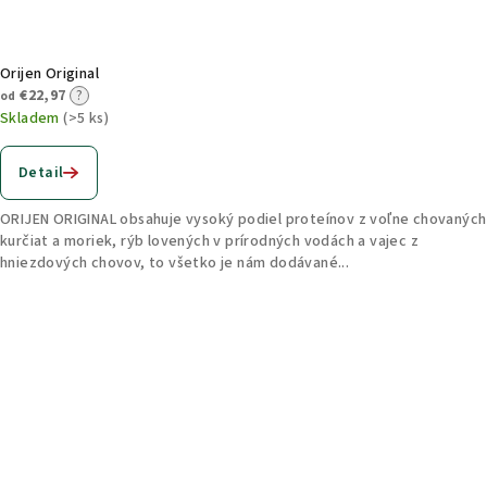
Orijen Original
€22,97
?
od
Skladem
(>5 ks)
Detail
ORIJEN ORIGINAL obsahuje vysoký podiel proteínov z voľne chovaných
kurčiat a moriek, rýb lovených v prírodných vodách a vajec z
hniezdových chovov, to všetko je nám dodávané...