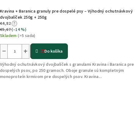
Kravina + Baranica granuly pre dospelé psy – Výhodný ochutnávkový
dvojbalíček 250g + 250g
€4,82
?
€5,67
(–14 %)
Skladem
(>5 sada)
−
+
Do košíka
Výhodný ochutnávkový dvojbalíček s granulami Kravina i Baranica pre
dospelých psov, po 250 gramoch. Oboje granule sú kompletným
monoproteín krmivom pre dospelých psov. Kravina...