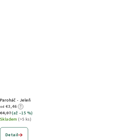
Paroháč - Jeleň
€3,46
?
od
€4,07
(až –15 %)
Skladem
(>5 ks)
Detail