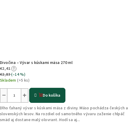
Divočina – Vývar s kúskami mäsa 270 ml
€2,41
?
€2,83
(–14 %)
Skladem
(>5 ks)
−
+
Do košíka
Dlho ťahaný vývar s kúskami mäsa z diviny. Mäso pochádza českých a
slovenských lesov. Na rozdiel od samotného vývaru zaženie chlpáč
smäd aj dostane malý olovrant. Hodí sa aj...