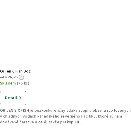
Orijen 6 Fish Dog
€26,25
?
od
Skladem
(>5 ks)
Detail
ORIJEN SIX FISH je bezkonkurenčný vďaka svojmu obsahu rýb lovených
v chladných vodách kanadského severného Pacifiku, ktoré sú nám
dodávané čerstvé a celé, takže prekypujú...