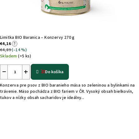
Limitka BIO Baranica – Konzervy 270 g
€4,16
?
€4,89
(–14 %)
Skladem
(>5 ks)
−
+
Do košíka
Konzerva pre psov z BIO baranieho mäsa so zeleninou a bylinkami na
trávenie. Mäso pochádza z BIO fariem v ČR. Vysoký obsah bielkovín,
tukov a nízky obsah sacharidov je ideálny...