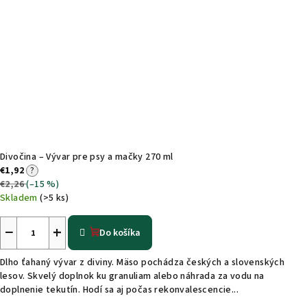
Divočina – Vývar pre psy a mačky 270 ml
€1,92
?
€2,26
(–15 %)
Skladem
(>5 ks)
−
+
Do košíka
Dlho ťahaný vývar z diviny. Mäso pochádza českých a slovenských
lesov. Skvelý doplnok ku granuliam alebo náhrada za vodu na
doplnenie tekutín. Hodí sa aj počas rekonvalescencie...