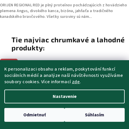
ORIJEN REGIONAL RED je plný proteínov pochádzajúcich z hovädzieho
plemena Angus, divokého kanca, bizóna, jahňaťa a tradičného
kanadského bravčového. Všetky suroviny sú nám...
Tie najviac chrumkavé a lahodné
produkty:
Akce
Akce
Akce
K personalizaci obsahu a reklam, poskytování funkcí
9 + 1
9 + 1
sociálních médií a analýze naší návštěvnosti využíváme
soubory cookies. Více informací
zde
.
Nastavenie
Odmietnuť
Súhlasím