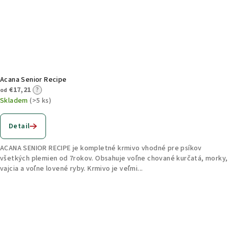
Acana Senior Recipe
€17,21
?
od
Skladem
(>5 ks)
Detail
ACANA SENIOR RECIPE je kompletné krmivo vhodné pre psíkov
všetkých plemien od 7rokov. Obsahuje voľne chované kurčatá, morky,
vajcia a voľne lovené ryby. Krmivo je veľmi...