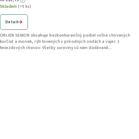
€23,79
?
od
Skladem
(>5 ks)
Detail
ORIJEN SENIOR obsahuje bezkonkurenčný podiel voľne chovaných
kurčiat a moriek, rýb lovených v prírodných vodách a vajec z
hniezdových chovov. Všetky suroviny sú nám dodávané...