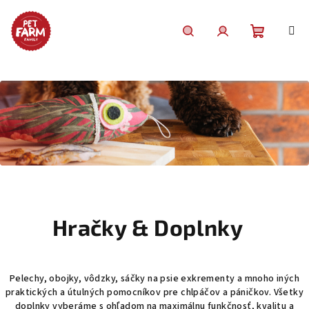
Prejsť
na
obsah
Nákupn
Hľadať
Prihlásenie
košík
Hračky & Doplnky
Pelechy, obojky, vôdzky, sáčky na psie exkrementy a mnoho iných
praktických a útulných pomocníkov pre chlpáčov a páničkov. Všetky
doplnky vyberáme s ohľadom na maximálnu funkčnosť, kvalitu a