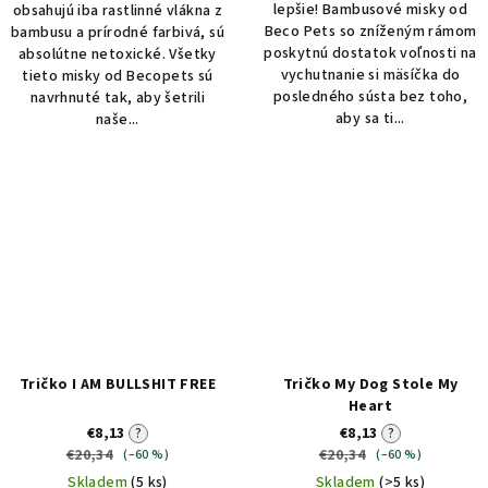
lepšie! Bambusové misky od
obsahujú iba rastlinné vlákna z
Beco Pets so zníženým rámom
bambusu a prírodné farbivá, sú
poskytnú dostatok voľnosti na
absolútne netoxické. Všetky
vychutnanie si mäsíčka do
tieto misky od Becopets sú
posledného sústa bez toho,
navrhnuté tak, aby šetrili
aby sa ti...
naše...
Tričko I AM BULLSHIT FREE
Tričko My Dog Stole My
Heart
€8,13
?
€8,13
?
€20,34
€20,34
(–60 %)
(–60 %)
Skladem
(5 ks)
Skladem
(>5 ks)