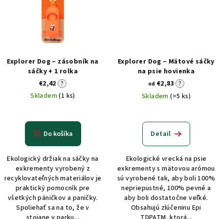
Explorer Dog – zásobník na
Explorer Dog – Mätové sáčky
sáčky + 1 rolka
na psie hovienka
€2,42
?
€2,83
?
od
Skladem
(1 ks)
Skladem
(>5 ks)
Do košíka
Detail
Ekologický držiak na sáčky na
Ekologické vrecká na psie
exkrementy vyrobený z
exkrementy s mätovou arómou
recyklovateľných materiálov je
sú vyrobené tak, aby boli 100%
praktický pomocník pre
nepriepustné, 100% pevné a
všetkých páničkov a paničky.
aby boli dostatočne veľké.
Spoliehať sa na to, že v
Obsahujú zlúčeninu Epi
stojane v parku...
TDPATM, ktorá...