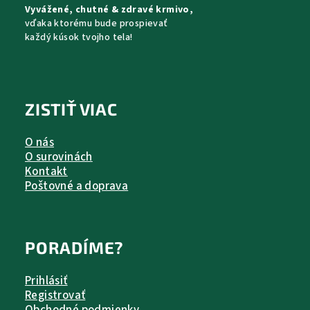
Vyvážené, chutné & zdravé krmivo,
i
vďaka ktorému bude prospievať
e
každý kúsok tvojho tela!
ZISTIŤ VIAC
O nás
O surovinách
Kontakt
Poštovné a doprava
PORADÍME?
Prihlásiť
Registrovať
Obchodné podmienky