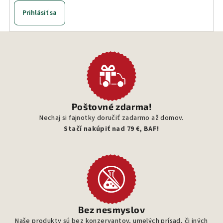
v
Prihlásiť sa
ý
p
i
s
u
Poštovné zdarma!
Nechaj si fajnotky doručiť zadarmo až domov.
Stačí nakúpiť nad 79 €, BAF!
Bez nesmyslov
Naše produkty sú bez konzervantov, umelých prísad, či iných