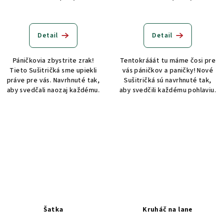
Detail
Detail
Páničkovia zbystrite zrak!
Tentokrááát tu máme čosi pre
Tieto Sušitričká sme upiekli
vás páničkov a paničky! Nové
práve pre vás. Navrhnuté tak,
Sušitričká sú navrhnuté tak,
aby svedčali naozaj každému.
aby svedčili každému pohlaviu.
Šatka
Kruháč na lane