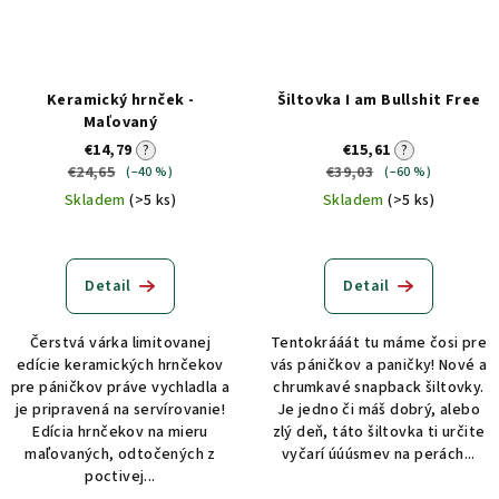
Keramický hrnček -
Šiltovka I am Bullshit Free
Maľovaný
€14,79
?
€15,61
?
€24,65
€39,03
(–40 %)
(–60 %)
Skladem
(>5 ks)
Skladem
(>5 ks)
Detail
Detail
Čerstvá várka limitovanej
Tentokrááát tu máme čosi pre
edície keramických hrnčekov
vás páničkov a paničky! Nové a
pre páničkov práve vychladla a
chrumkavé snapback šiltovky.
je pripravená na servírovanie!
Je jedno či máš dobrý, alebo
Edícia hrnčekov na mieru
zlý deň, táto šiltovka ti určite
maľovaných, odtočených z
vyčarí úúúsmev na perách...
poctivej...