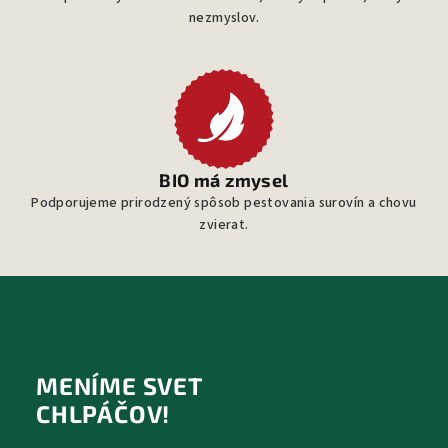
nezmyslov.
BIO má zmysel
Podporujeme prirodzený spôsob pestovania surovín a chovu
zvierat.
Z
á
p
MENÍME SVET
ä
CHLPÁČOV!
t