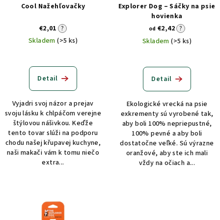
r
o
Cool Nažehľovačky
Explorer Dog – Sáčky na psie
o
v
hovienka
d
€2,01
?
€2,42
?
od
u
Skladem
(>5 ks)
Skladem
(>5 ks)
k
t
Detail
Detail
o
v
Vyjadri svoj názor a prejav
Ekologické vrecká na psie
svoju lásku k chlpáčom verejne
exkrementy sú vyrobené tak,
štýlovou nášivkou. Keďže
aby boli 100% nepriepustné,
tento tovar slúži na podporu
100% pevné a aby boli
chodu našej křupavej kuchyne,
dostatočne veľké. Sú výrazne
naši makači vám k tomu niečo
oranžové, aby ste ich mali
extra...
vždy na očiach a...