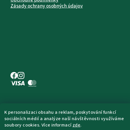
Zásady ochrany osobných údajov
Copyright 2026
Pet Farm Food
. Všetky
práva vyhradené.
Upraviť nastavenie
K personalizaci obsahu a reklam, poskytování funkcí
cookies
sociálních médií a analýze naší návštěvnosti využíváme
soubory cookies. Více informací
zde
.
Vytvoril Shoptet