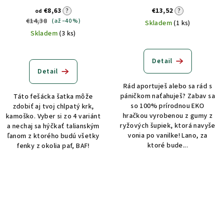
€8,63
?
€13,52
?
od
€14,38
(až –40 %)
Skladem
(1 ks)
Skladem
(3 ks)
Detail
Detail
Rád aportuješ alebo sa rád s
páničkom naťahuješ? Zabav sa
Táto fešácka šatka môže
so 100% prírodnou EKO
zdobiť aj tvoj chlpatý krk,
hračkou vyrobenou z gumy z
kamoško. Vyber si zo 4 variánt
ryžových šupiek, ktorá navyše
a nechaj sa hýčkať talianským
vonia po vanilke! Lano, za
ľanom z ktorého budú všetky
ktoré bude...
fenky z okolia paf, BAF!