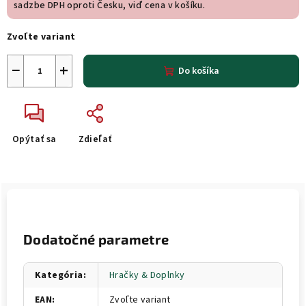
sadzbe DPH oproti Česku, viď cena v košíku.
Zvoľte variant
−
+
Do košíka
Opýtať sa
Zdieľať
Dodatočné parametre
Kategória
:
Hračky & Doplnky
EAN
:
Zvoľte variant