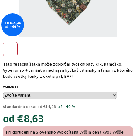
od €14,38
až –40 %
Táto fešácka šatka môže zdobiť aj tvoj chlpatý krk, kamoško.
Vyber si zo 4 variánt a nechaj sa hýčkať talianským ľanom z ktorého
budú všetky fenky z okolia paf, BAF!
VARIANT:
štandardná cena:
od €14,38
až –40 %
od
€8,63
Jednotková
Pri doručení na Slovensko vypočítaná vyššia cena kvôli vyššej
cena: