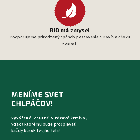
BIO má zmysel
Podporujeme prirodzený spôsob pestovania surovín a chovu
zvierat.
Z
á
p
MENÍME SVET
ä
CHLPÁČOV!
t
Vyvážené, chutné & zdravé krmivo,
i
vďaka ktorému bude prospievať
e
každý kúsok tvojho tela!