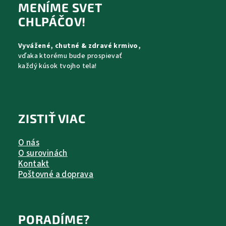
p
MENÍME SVET
ä
CHLPÁČOV!
t
Vyvážené, chutné & zdravé krmivo,
i
vďaka ktorému bude prospievať
e
každý kúsok tvojho tela!
ZISTIŤ VIAC
O nás
O surovinách
Kontakt
Poštovné a doprava
PORADÍME?