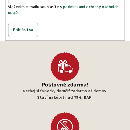
r
v
Vložením e-mailu souhlasíte s
podmínkami ochrany osobních
údajů
k
y
v
Prihlásiť sa
ý
p
i
s
u
Poštovné zdarma!
Nechaj si fajnotky doručiť zadarmo až domov.
Stačí nakúpiť nad 79 €, BAF!