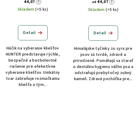
€4,07
?
€4,07
?
od
Skladem
(>5 ks)
Skladem
(>5 ks)
Detail
Detail
Háčik na vyberanie kliešťov
Himalájske tyčinky zo syra pre
HUNTER predstavuje rýchle,
psov sú tvrdé, zdravé a
bezpečné a bezbolestné
prirodzené. Pomáhajú sa starať
riešenie pre efeketívne
o dentálnu hygienu vášho psa a
vyberanie kliešťov. Unikátny
odstraňujú prebytočný zubný
tvar zabraňuje rozmačkaniu
kameň. Zdravá pochúťka pre...
kliešťa a tým...