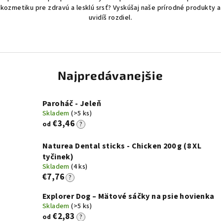
kozmetiku pre zdravú a lesklú srsť? Vyskúšaj naše prírodné produkty a
uvidíš rozdiel.
Najpredávanejšie
Paroháč - Jeleň
Skladem
(>5 ks)
€3,46
od
?
Naturea Dental sticks - Chicken 200 g (8 XL
tyčinek)
Skladem
(4 ks)
€7,76
?
Explorer Dog – Mätové sáčky na psie hovienka
Skladem
(>5 ks)
€2,83
od
?