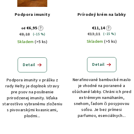
p
t
r
o
Podpora imunity
Prírodný krém na labky
o
v
d
€6,95
?
€11,14
?
od
€13,11
€8,18
(–15 %)
(–15 %)
u
Skladem
(>5 ks)
Skladem
(>5 ks)
k
t
o
Detail
Detail
v
Nerafinované bambucké maslo
Podpora imunity v prášku z
je vhodné na poranené a
rady Helty je doplnok stravy
ošúchané labky. Chráni ich pred
pre psov na posilnenie
extrémnym namáhaním,
prirodzenej imunity. Vďaka
snehom, ľadom či posypovou
starostlivo vybranému zloženiu
soľou. Je bez prímesi
s pivovarskými kvasnicami,
parfumov, esenciálnych...
plodmi...