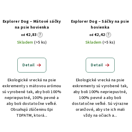
Explorer Dog – Mätové sáčky
Explorer Dog – Sáčky na psie
na psie hovienka
hovienka
€2,83
?
€2,42
?
od
od
Skladem
(>5 ks)
Skladem
(>5 ks)
Detail
Detail
Ekologické vrecká na psie
Ekologické vrecká na psie
exkrementy s mätovou arómou
exkrementy sú vyrobené tak,
sú vyrobené tak, aby boli 100%
aby boli 100% nepriepustné,
nepriepustné, 100% pevné a
100% pevné a aby boli
aby boli dostatočne veľké.
dostatočne veľké. Sú výrazne
Obsahujú zlúčeninu Epi
oranžové, aby ste ich mali
TDPATM, ktorá...
vždy na očiach a...