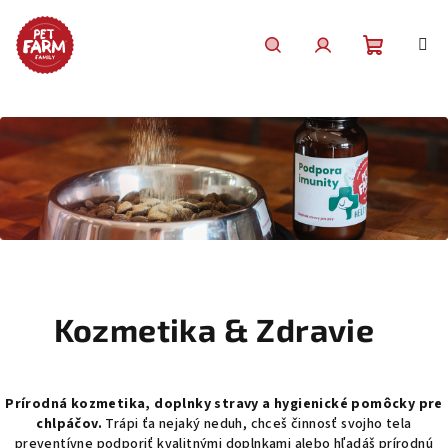
Prejsť
na
obsah
Nákupn
Hľadať
Prihlásenie
košík
Kozmetika & Zdravie
Prírodná kozmetika, doplnky stravy a hygienické pomôcky pre
chlpáčov.
Trápi ťa nejaký neduh, chceš činnosť svojho tela
preventívne podporiť kvalitnými doplnkami alebo hľadáš prírodnú