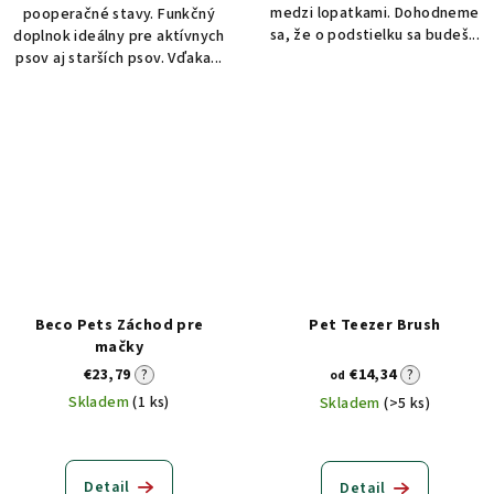
medzi lopatkami. Dohodneme
pooperačné stavy. Funkčný
sa, že o podstielku sa budeš...
doplnok ideálny pre aktívnych
psov aj starších psov. Vďaka...
Beco Pets Záchod pre
Pet Teezer Brush
mačky
€23,79
?
€14,34
?
od
Skladem
(1 ks)
Skladem
(>5 ks)
Detail
Detail