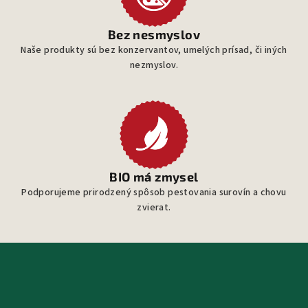
Bez nesmyslov
Naše produkty sú bez konzervantov, umelých prísad, či iných
nezmyslov.
BIO má zmysel
Podporujeme prirodzený spôsob pestovania surovín a chovu
zvierat.
Z
á