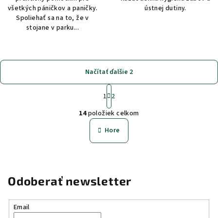
všetkých páničkov a paničky.
ústnej dutiny.
Spoliehať sa na to, že v
stojane v parku...
Načítať ďalšie 2
S
1
2
t
O
r
14
položiek celkom
á
v
n
l
Hore
k
á
o
d
v
a
a
n
c
Odoberať newsletter
i
i
e
e
p
Email