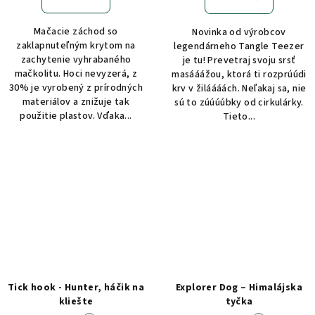
Mačacie záchod so
Novinka od výrobcov
zaklapnuteľným krytom na
legendárneho Tangle Teezer
zachytenie vyhrabaného
je tu! Prevetraj svoju srsť
mačkolitu. Hoci nevyzerá, z
masááážou, ktorá ti rozprúúdi
30% je vyrobený z prírodných
krv v žiláááách. Neľakaj sa, nie
materiálov a znižuje tak
sú to zúúúúbky od cirkulárky.
použitie plastov. Vďaka...
Tieto...
Tick hook - Hunter, háčik na
Explorer Dog – Himalájska
kliešte
tyčka