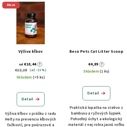
Akce
Výživa kĺbov
Beco Pets Cat Litter Scoop
€10,44
?
€4,89
?
od
€12,28
(až –15 %)
Skladem
(1 ks)
Skladem
(>5 ks)
Detail
Detail
Praktická lopatka na stelivo z
bambusu a ryžových šupiek.
Výživa kľbov v prášku z radu
Pohodlný úchyt a ekologický
Helty na prevenciu kĺbových
materiál z nej robia jasnú voľbu
ťažkostí, pre poúrazové a