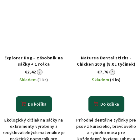
Explorer Dog – zásobník na
Naturea Dental sticks -
sáčky + 1 rolka
Chicken 200 g (8 XL tyčinek)
€2,42
?
€7,76
?
Skladem
(1 ks)
Skladem
(4 ks)
Do košíka
Do košíka
Ekologický držiak na sáčky na
Prírodné dentálne tyčinky pre
exkrementy vyrobený z
psov z kuracieho, bravčového
recyklovateľných materiálov je
a rybieho mäsa pre
praktický pomocník pre
každodennú hygienu zubov a