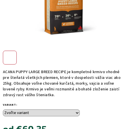
ACANA PUPPY LARGE BREED RECIPE je kompletné krmivo vhodné
pre šteňatá všetkých plemien, ktoré v dospelosti vážia viac ako
25kg. Obsahuje voľne chované kurčatá, morky, vajcia a voľne
lovené ryby. Krmivo je veľmi rozmanité a bohaté zloženie zaistí
zdravý rast vášho šteniatka.
VARIANT:
od
€60,35