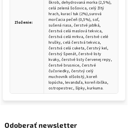
škrob, dehydrovaná morka (2,5%),
celá zelená šošovica, celý žltý
hrach, kurací tuk (2%),surová
morčacia pečeň (0,5%), soľ,
Zloženie
:
sušená riasa, čerstvé jablká,
čerstvá celá maslová tekvica,
čerstvá celá mrkva, čerstvé celé
hrušky, celá čerstvá tekvica,
čerstvá celá cuketa, čerstvý kel,
čerstvý špenát, čerstvé listy
kvaky, čerstvé listy červenej repy,
čerstvé brusnice, čerstvé
čučoriedky, čerstvý celý
muchovník olšolistý, koreň
lopúcha, levanduľa, koreň ibiška,
ostropestrec, šípky, kurkuma.
Odoberať newsletter