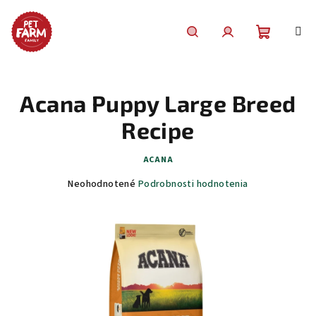
Prejsť
na
obsah
Nákupn
Hľadať
Prihlásenie
košík
Acana Puppy Large Breed
Recipe
ACANA
Priemerné
Neohodnotené
Podrobnosti hodnotenia
hodnotenie
produktu
je
0,0
z
5
hviezdičiek.