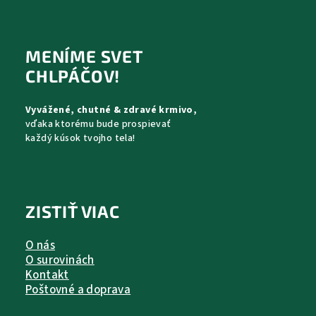
Z
á
p
MENÍME SVET
ä
CHLPÁČOV!
t
Vyvážené, chutné & zdravé krmivo,
i
vďaka ktorému bude prospievať
e
každý kúsok tvojho tela!
ZISTIŤ VIAC
O nás
O surovinách
Kontakt
Poštovné a doprava