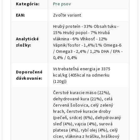
Kategória
:
Pre psov
EAN
:
Zvoľte variant
Hrubý proteín - 33% Obsah tuku -
15% Hrubý popol - 7% Hrubá
Analytické
vláknina - 6% Vlhkosť - 12%
zložky
:
Vápnik/fosfor - 1,4%/1% Omega-6
/ Omega3 - 2,4% / 1,2% DHA / EPA -
0,4% / 0,4%
Vstrebateľná energia je 3375
Doporučené
kcal/kg (405kcal na odmerku
dávkovanie
:
(120g))
Čerstvé kuracie mäso (22%),
dehydrované kura (21%), celá
červená šošovica, celý zelený
hrach, čerstvé kuracie droby
(pečeň, srdce) (6%), dehydrovaný
sleď (4%), vajcia (4%), surová
platesa (4%), rybí olej (4%), celý
cícer, vláknina z hrášku, hráškový