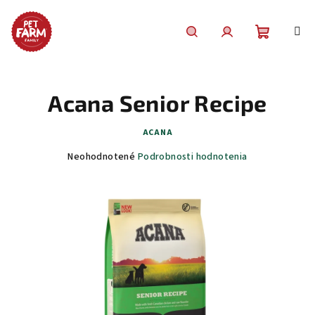
Prejsť
na
obsah
Nákupn
Hľadať
Prihlásenie
košík
Acana Senior Recipe
ACANA
Priemerné
Neohodnotené
Podrobnosti hodnotenia
hodnotenie
produktu
je
0,0
z
5
hviezdičiek.