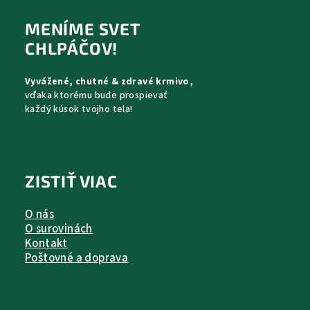
á
p
MENÍME SVET
ä
CHLPÁČOV!
t
Vyvážené, chutné & zdravé krmivo,
i
vďaka ktorému bude prospievať
e
každý kúsok tvojho tela!
ZISTIŤ VIAC
O nás
O surovinách
Kontakt
Poštovné a doprava