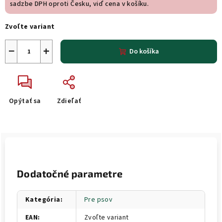
sadzbe DPH oproti Česku, viď cena v košíku.
Zvoľte variant
−
+
Do košíka
Opýtať sa
Zdieľať
Dodatočné parametre
Kategória
:
Pre psov
EAN
:
Zvoľte variant