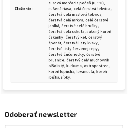
surová morčacia pečeň (0,5%),
Zloženie
:
sušená riasa, celá čerstvá tekvica,
čerstvá celá maslová tekvica,
čerstvá celá mrkva, celé čerstvé
jablká, čerstvé celé hrušky,
čerstvá celá cuketa, sušený koreň
čakanky, čerstvý kel, čerstvý
špenát, čerstvé listy kvaky,
čerstvé listy červenej repy,
čerstvé čučoriedky, čerstvé
brusnice, čerstvý celý muchovník
olšolistý, kurkuma, ostropestrec,
koreň lopúcha, levanduľa, koreň
ibiška,šípky.
Odoberať newsletter