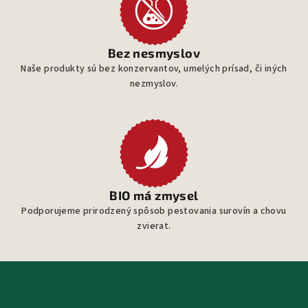
Bez nesmyslov
Naše produkty sú bez konzervantov, umelých prísad, či iných
nezmyslov.
BIO má zmysel
Podporujeme prirodzený spôsob pestovania surovín a chovu
zvierat.
Z