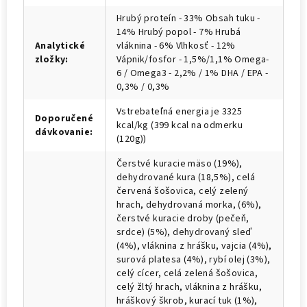
Hrubý proteín - 33% Obsah tuku -
14% Hrubý popol - 7% Hrubá
Analytické
vláknina - 6% Vlhkosť - 12%
zložky
:
Vápnik/fosfor - 1,5%/1,1% Omega-
6 / Omega3 - 2,2% / 1% DHA / EPA -
0,3% / 0,3%
Vstrebateľná energia je 3325
Doporučené
kcal/kg (399 kcal na odmerku
dávkovanie
:
(120g))
Čerstvé kuracie mäso (19%),
dehydrované kura (18,5%), celá
červená šošovica, celý zelený
hrach, dehydrovaná morka, (6%),
čerstvé kuracie droby (pečeň,
srdce) (5%), dehydrovaný sleď
(4%), vláknina z hrášku, vajcia (4%),
surová platesa (4%), rybí olej (3%),
celý cícer, celá zelená šošovica,
celý žltý hrach, vláknina z hrášku,
hráškový škrob, kurací tuk (1%),