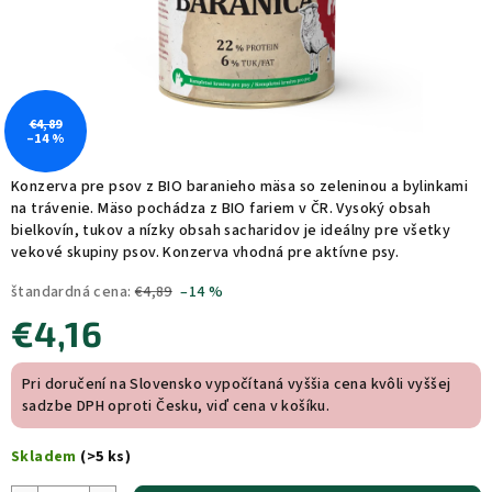
€4,89
–14 %
Konzerva pre psov z BIO baranieho mäsa so zeleninou a bylinkami
na trávenie. Mäso pochádza z BIO fariem v ČR. Vysoký obsah
bielkovín, tukov a nízky obsah sacharidov je ideálny pre všetky
vekové skupiny psov. Konzerva vhodná pre aktívne psy.
štandardná cena:
€4,89
–14 %
€4,16
Jednotková
Pri doručení na Slovensko vypočítaná vyššia cena kvôli vyššej
cena:
sadzbe DPH oproti Česku, viď cena v košíku.
Skladem
(>5 ks)