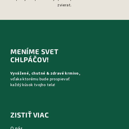
zvierat.
Z
á
p
MENÍME SVET
ä
CHLPÁČOV!
t
Vyvážené, chutné & zdravé krmivo,
i
vďaka ktorému bude prospievať
e
každý kúsok tvojho tela!
ZISTIŤ VIAC
O nás