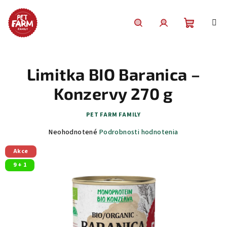
Prejsť
na
obsah
Nákupn
Hľadať
Prihlásenie
košík
Limitka BIO Baranica –
Konzervy 270 g
PET FARM FAMILY
Priemerné
Neohodnotené
Podrobnosti hodnotenia
hodnotenie
Akce
produktu
je
9 + 1
0,0
z
5
hviezdičiek.