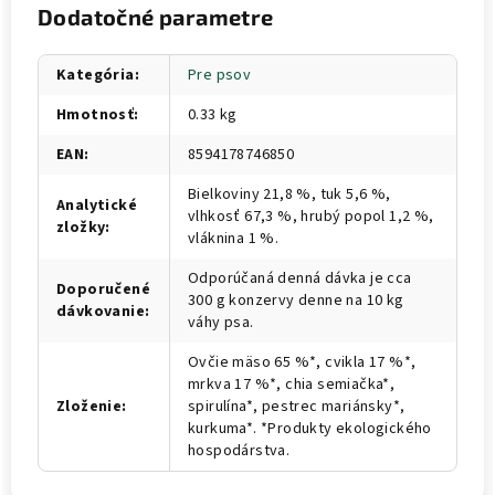
Dodatočné parametre
Kategória
:
Pre psov
Hmotnosť
:
0.33 kg
EAN
:
8594178746850
Bielkoviny 21,8 %, tuk 5,6 %,
Analytické
vlhkosť 67,3 %, hrubý popol 1,2 %,
zložky
:
vláknina 1 %.
Odporúčaná denná dávka je cca
Doporučené
300 g konzervy denne na 10 kg
dávkovanie
:
váhy psa.
Ovčie mäso 65 %*, cvikla 17 %*,
mrkva 17 %*, chia semiačka*,
Zloženie
:
spirulína*, pestrec mariánsky*,
kurkuma*. *Produkty ekologického
hospodárstva.