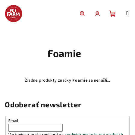
Prejsť
na
obsah
Nákupn
Hľadať
Prihlásenie
košík
Foamie
Žiadne produkty značky
Foamie
sa nenašli...
Odoberať newsletter
Email
Vložením e-mailu souhlasíte s
podmínkami ochrany osobních