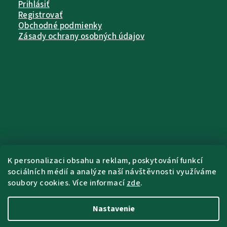
Prihlásiť
Registrovať
Obchodné podmienky
Zásady ochrany osobných údajov
K personalizaci obsahu a reklam, poskytování funkcí
sociálních médií a analýze naší návštěvnosti využíváme
soubory cookies. Více informací
zde
.
Nastavenie
Copyright 2026
Pet Farm Food
. Všetky
práva vyhradené.
Upraviť nastavenie
cookies