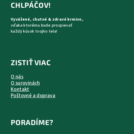
ä
CHLPÁČOV!
t
Vyvážené, chutné & zdravé krmivo,
i
vďaka ktorému bude prospievať
e
každý kúsok tvojho tela!
ZISTIŤ VIAC
O nás
O surovinách
Kontakt
Poštovné a doprava
PORADÍME?