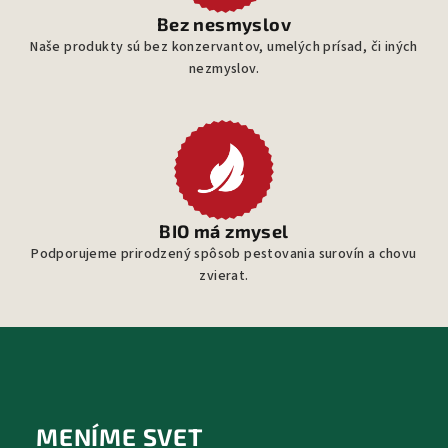
Bez nesmyslov
Naše produkty sú bez konzervantov, umelých prísad, či iných
nezmyslov.
BIO má zmysel
Podporujeme prirodzený spôsob pestovania surovín a chovu
zvierat.
Z
á
p
MENÍME SVET